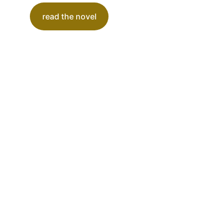
read the novel
Creamos soluciones digitales únicas centradas en el 
usuario y la accesibilidad para todos. Mediante la 
combinación de arte, diseño y usabilidad