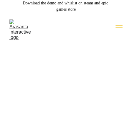
Download the demo and whislist on steam and epic 
games store
En la mayoría de los juegos de terror, 
tu única opción es correr. En Evernoth, 
el silencio se rompe con el acero.  
Descubre el primer vistazo a la batalla 