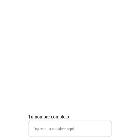
Contáctanos
Estamos aquí para ayudarte con tus proyectos 
multimedia y digitales.
Tu nombre completo