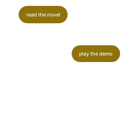
read the novel
play the demo
There are three 
ways of 
enjoying 
Evernoth world 