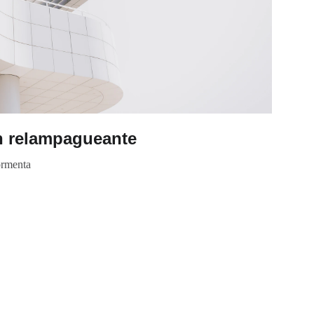
n relampagueante
ormenta