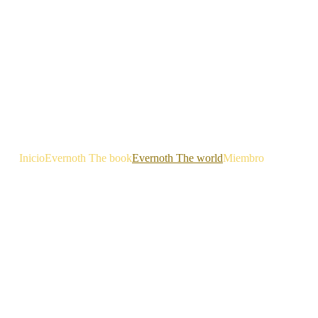
Inicio
Evernoth The book
Evernoth The world
Miembro